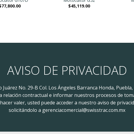
ocultor G107D
Motocultor G52
M
$
77,800.00
$
45,119.00
AVISO DE PRIVACIDAD
to Juárez No. 29-B Col. Los Ángeles Barranca Honda, Puebla,
 la relación contractual e informar nuestros procesos de tom
acer valer, usted puede acceder a nuestro aviso de privacid
solicitándolo a gerenciacomercial@swisstrac.com.mx