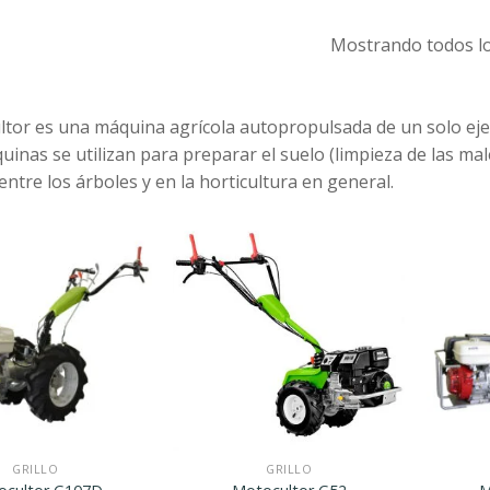
Mostrando todos lo
ltor es una máquina agrícola autopropulsada de un solo eje,
uinas se utilizan para preparar el suelo (limpieza de las ma
ntre los árboles y en la horticultura en general.
Agregar
Agregar
a la
a la
Lista de
Lista de
deseos
deseos
GRILLO
GRILLO