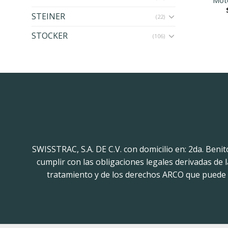
Mot
STEINER
(22)
STOCKER
(106)
SWISSTRAC, S.A. DE C.V. con domicilio en: 2da. Beni
cumplir con las obligaciones legales derivadas de
tratamiento y de los derechos ARCO que puede h