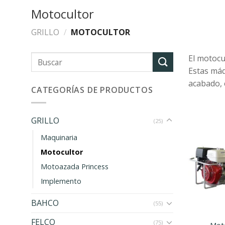
Motocultor
GRILLO
/
MOTOCULTOR
El motocu
Estas máq
acabado, e
CATEGORÍAS DE PRODUCTOS
GRILLO
(25)
Maquinaria
Motocultor
Motoazada Princess
Implemento
BAHCO
(55)
FELCO
(75)