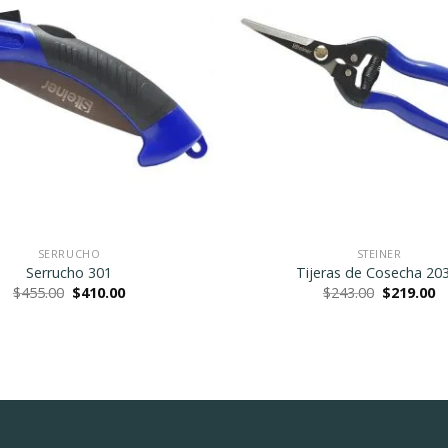
Agregar
a la
Lista de
deseos
SERRUCHO
STEINER
Serrucho 301
Tijeras de Cosecha 20
Original
Current
Original
C
$
455.00
$
410.00
$
243.00
$
219.00
price
price
price
pr
was:
is:
was:
is:
$455.00.
$410.00.
$243.00.
$2