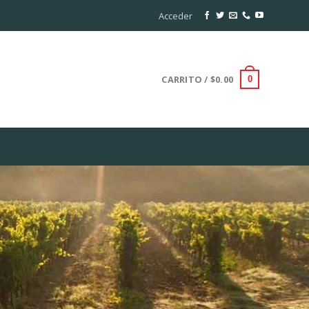
Acceder
CARRITO /
$
0.00
0