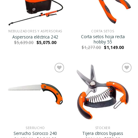
NEBULIZADORES Y ASPERSORAS
CORTA SETOS
Corta setos hoja recta
Aspersora eléctrica 242
hobby 55
Original
Current
$
5,639.00
$
5,075.00
price
price
Original
Current
$
1,277.00
$
1,149.00
was:
is:
price
price
$5,639.00.
$5,075.00.
was:
is:
$1,277.00.
$1,149.
Agregar
Agregar
a la
a la
Lista de
Lista de
deseos
deseos
SERRUCHO
STOCKER
Serrucho Scirocco 240
Tijera cítricos bypass