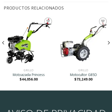
PRODUCTOS RELACIONADOS
Agregar
Agregar
a la
a la
Lista de
Lista de
deseos
deseos
GRILLO
GRILLO
Motoazada Princess
Motocultor G85D
$
44,056.00
$
73,249.00