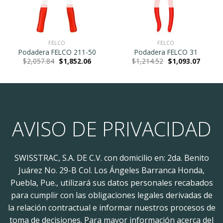
FELCO
FELCO
Podadera FELCO 211-50
Podadera FELCO 31
Original
Current
Original
Current
$
2,057.84
$
1,852.06
$
1,214.52
$
1,093.07
price
price
price
price
was:
is:
was:
is:
.
$2,057.84.
$1,852.06.
$1,214.52.
$1,093.
AVISO DE PRIVACIDAD
SWISSTRAC, S.A. DE C.V. con domicilio en: 2da. Benito
Juárez No. 29-B Col. Los Ángeles Barranca Honda,
Puebla, Pue., utilizará sus datos personales recabados
para cumplir con las obligaciones legales derivadas de
la relación contractual e informar nuestros procesos de
toma de decisiones. Para mayor información acerca del