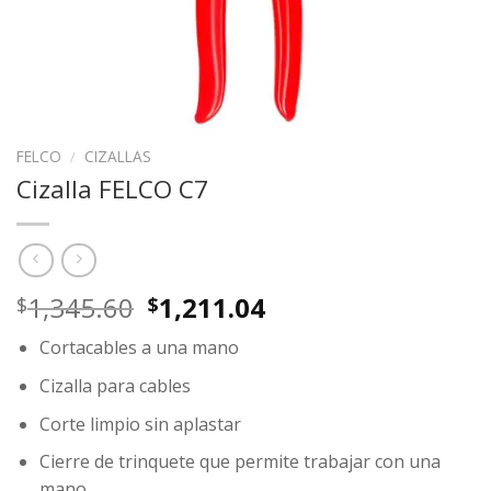
FELCO
/
CIZALLAS
Cizalla FELCO C7
Original
Current
1,345.60
1,211.04
$
$
price
price
Cortacables a una mano
was:
is:
$1,345.60.
$1,211.04.
Cizalla para cables
Corte limpio sin aplastar
Cierre de trinquete que permite trabajar con una
mano