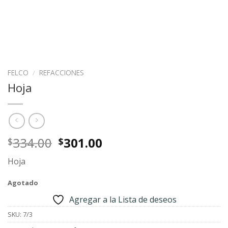
FELCO
/
REFACCIONES
Hoja
Original
Current
334.00
301.00
$
$
price
price
Hoja
was:
is:
$334.00.
$301.00.
Agotado
Agregar a la Lista de deseos
SKU:
7/3