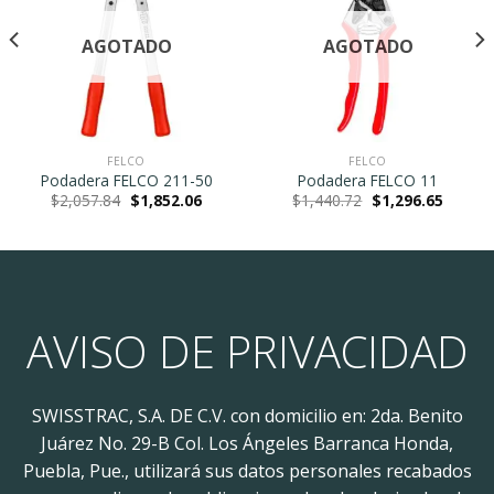
Lista de
Lista de
deseos
deseos
AGOTADO
AGOTADO
FELCO
FELCO
Podadera FELCO 211-50
Podadera FELCO 11
nt
Original
Current
Original
Current
$
2,057.84
$
1,852.06
$
1,440.72
$
1,296.65
price
price
price
price
was:
is:
was:
is:
8.53.
$2,057.84.
$1,852.06.
$1,440.72.
$1,296.
AVISO DE PRIVACIDAD
SWISSTRAC, S.A. DE C.V. con domicilio en: 2da. Benito
Juárez No. 29-B Col. Los Ángeles Barranca Honda,
Puebla, Pue., utilizará sus datos personales recabados