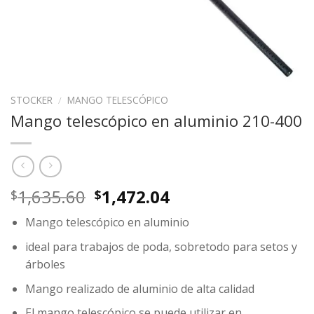
STOCKER
/
MANGO TELESCÓPICO
Mango telescópico en aluminio 210-400
Original
Current
1,635.60
1,472.04
$
$
price
price
Mango telescópico en aluminio
was:
is:
$1,635.60.
$1,472.04.
ideal para trabajos de poda, sobretodo para setos y
árboles
Mango realizado de aluminio de alta calidad
El mango telescópico se puede utilizar en