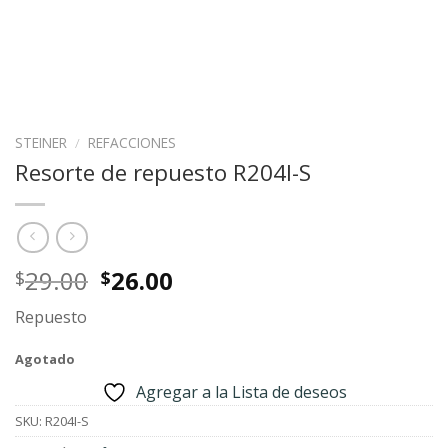
STEINER
/
REFACCIONES
Resorte de repuesto R204I-S
Original
Current
29.00
26.00
$
$
price
price
Repuesto
was:
is:
$29.00.
$26.00.
Agotado
Agregar a la Lista de deseos
SKU:
R204I-S