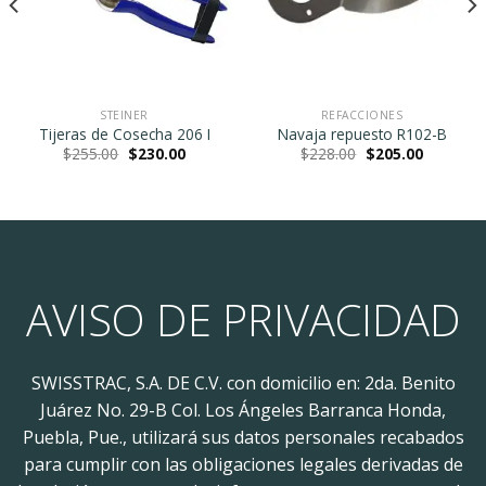
STEINER
REFACCIONES
Tijeras de Cosecha 206 I
Navaja repuesto R102-B
Original
Current
Original
Current
$
255.00
$
230.00
$
228.00
$
205.00
price
price
price
price
was:
is:
was:
is:
$255.00.
$230.00.
$228.00.
$205.00.
AVISO DE PRIVACIDAD
SWISSTRAC, S.A. DE C.V. con domicilio en: 2da. Benito
Juárez No. 29-B Col. Los Ángeles Barranca Honda,
Puebla, Pue., utilizará sus datos personales recabados
para cumplir con las obligaciones legales derivadas de