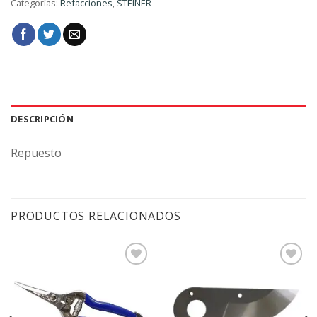
Categorías:
Refacciones
,
STEINER
DESCRIPCIÓN
Repuesto
PRODUCTOS RELACIONADOS
Agregar
Agregar
a la
a la
Lista de
Lista de
deseos
deseos