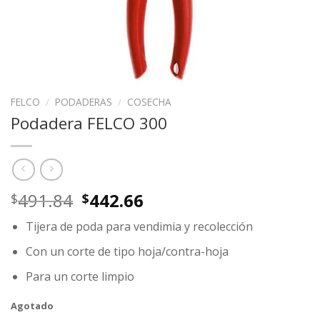
FELCO
/
PODADERAS
/
COSECHA
Podadera FELCO 300
Original
Current
491.84
442.66
$
$
price
price
Tijera de poda para vendimia y recolección
was:
is:
$491.84.
$442.66.
Con un corte de tipo hoja/contra-hoja
Para un corte limpio
Agotado