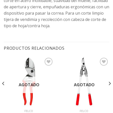
corte en acero inoxidable, suavidad del muelle, facilidad
de apertura y cierre, empuñaduras ergonómicas con un
dispositivo para pasar la correa. Para un corte limpio
tijera de vendimia y recolección con cabeza de corte de
tipo de hoja/contra hoja.
PRODUCTOS RELACIONADOS
Agregar
Agregar
a la
a la
Lista de
Lista de
deseos
deseos
AGOTADO
AGOTADO
FELCO
FELCO