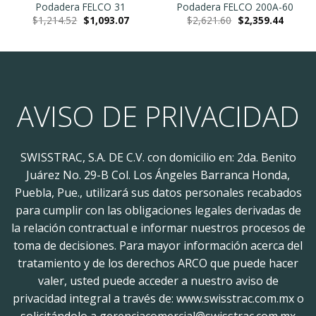
Podadera FELCO 31
Podadera FELCO 200A-60
nt
Original
Current
Original
Current
$
1,214.52
$
1,093.07
$
2,621.60
$
2,359.44
price
price
price
price
was:
is:
was:
is:
1.15.
$1,214.52.
$1,093.07.
$2,621.60.
$2,359.
AVISO DE PRIVACIDAD
SWISSTRAC, S.A. DE C.V. con domicilio en: 2da. Benito
Juárez No. 29-B Col. Los Ángeles Barranca Honda,
Puebla, Pue., utilizará sus datos personales recabados
para cumplir con las obligaciones legales derivadas de
la relación contractual e informar nuestros procesos de
toma de decisiones. Para mayor información acerca del
tratamiento y de los derechos ARCO que puede hacer
valer, usted puede acceder a nuestro aviso de
privacidad integral a través de: www.swisstrac.com.mx o