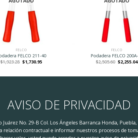
AGOTADO
AGOTADO
FELCO
FELCO
odadera FELCO 211-40
Podadera FELCO 200A
Original
Current
Original
$
1,923.28
$
1,730.95
$
2,505.60
$
2,255.04
price
price
price
was:
is:
was:
$1,923.28.
$1,730.95.
$2,505.60.
AVISO DE PRIVACIDAD
to Juárez No. 29-B Col. Los Ángeles Barranca Honda, Puebla,
 la relación contractual e informar nuestros procesos de tom
acer valer, usted puede acceder a nuestro aviso de privacid