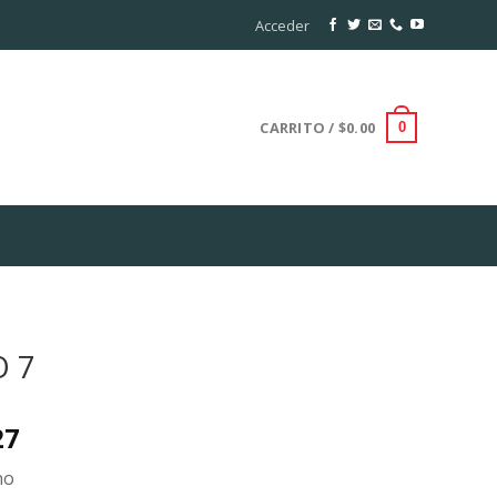
Acceder
CARRITO /
$
0.00
0
O 7
l
Current
27
price
no
is: