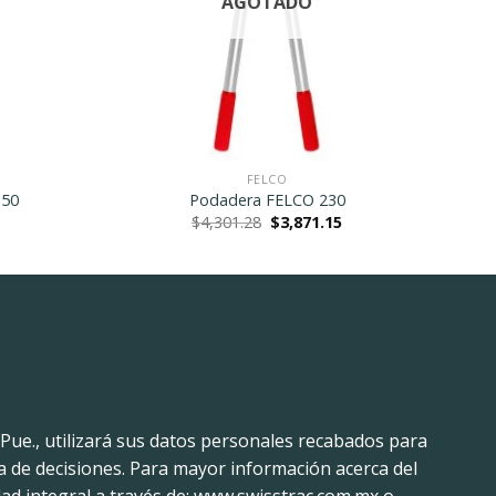
AGOTADO
FELCO
-50
Podadera FELCO 230
Current
Original
Current
$
4,301.28
$
3,871.15
price
price
price
is:
was:
is:
$2,255.04.
$4,301.28.
$3,871.15.
 Pue., utilizará sus datos personales recabados para
a de decisiones. Para mayor información acerca del
ad integral a través de: www.swisstrac.com.mx o