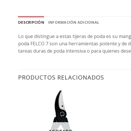
DESCRIPCIÓN
INFORMACIÓN ADICIONAL
Lo que distingue a estas tijeras de poda es su mango 
poda FELCO 7 son una herramientas potente y de d
tareas duras de poda intensiva o para quienes dese
PRODUCTOS RELACIONADOS
regar
Agregar
a la
a la
sta de
Lista de
seos
deseos