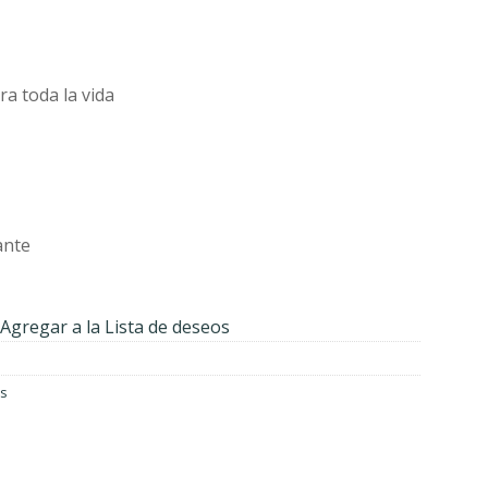
52.
$1,667.27.
a toda la vida
ante
Agregar a la Lista de deseos
s