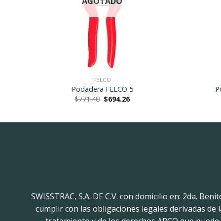
AGOTADO
FELCO
Podadera FELCO 5
P
nt
Original
Current
$
771.40
$
694.26
price
price
was:
is:
7.98.
$771.40.
$694.26.
SWISSTRAC, S.A. DE C.V. con domicilio en: 2da. Beni
cumplir con las obligaciones legales derivadas de
tratamiento y de los derechos ARCO que puede h