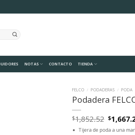
BUIDORES
NOTAS
CONTACTO
TIENDA
FELCO
/
PODADERAS
/
PODA
Podadera FELC
Agregar
a la
Lista de
Origina
1,852.52
1,667.
$
$
deseos
price
Tijera de poda a una ma
was: