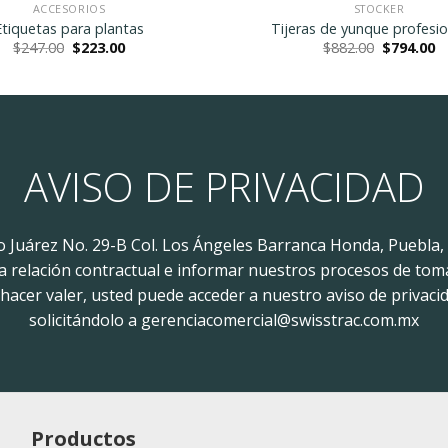
ACCESORIOS
STOCKER
Etiquetas para plantas
Tijeras de yunque profesio
Original
Current
Original
C
$
247.00
$
223.00
$
882.00
$
794.00
price
price
price
pr
was:
is:
was:
is:
$247.00.
$223.00.
$882.00.
$7
AVISO DE PRIVACIDAD
to Juárez No. 29-B Col. Los Ángeles Barranca Honda, Puebla,
 la relación contractual e informar nuestros procesos de tom
acer valer, usted puede acceder a nuestro aviso de privacid
solicitándolo a gerenciacomercial@swisstrac.com.mx
Productos