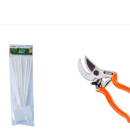
Agregar
a la
Lista de
deseos