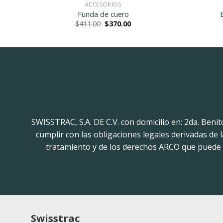
ACCESORIOS
Funda de cuero
t
Original
Current
$
411.00
$
370.00
price
price
was:
is:
.
$411.00.
$370.00.
SWISSTRAC, S.A. DE C.V. con domicilio en: 2da. Beni
cumplir con las obligaciones legales derivadas de
tratamiento y de los derechos ARCO que puede h
Swisstrac