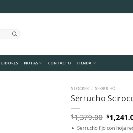
BUIDORES
NOTAS
CONTACTO
TIENDA
STOCKER
/
SERRUCHO
Serrucho Sciroc
Agregar
a la
Lista de
Origina
1,379.00
1,241.
$
$
deseos
price
Serrucho fijo con hoja re
was: