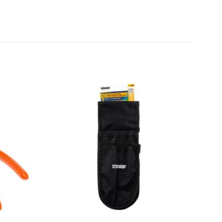
Agregar
Agregar
a la
a la
Lista de
Lista de
deseos
deseos