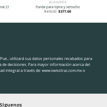
ACCESORIOS
nal 21
Funda para tijera y serrucho
urrent
Original
Current
$
418.00
$
377.00
ice
price
price
was:
is:
94.00.
$418.00.
$377.00.
 Pue., utilizará sus datos personales recabados para
a de decisiones. Para mayor información acerca del
ad integral a través de: www.swisstrac.com.mx o
Síguenos