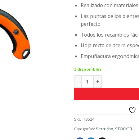
$1,379.
Realizado con materiales 
Las puntas de los diente
perfecto
Todos los recambios fáci
Hoja recta de acero espe
Empuñadura ergonómica 
5 disponibles
Serrucho Scirocco 240 canti
SKU:
13524
Categorías:
Serrucho
,
STOCKER