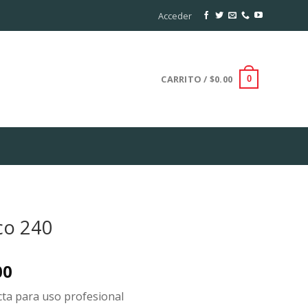
Acceder
CARRITO /
$
0.00
0
co 240
l
Current
00
price
cta para uso profesional
is: