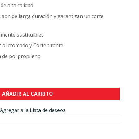
00.
$1,241.00.
de alta calidad
s son de larga duración y garantizan un corte
lmente sustituibles
cial cromado y Corte tirante
de polipropileno
dad
AÑADIR AL CARRITO
Agregar a la Lista de deseos