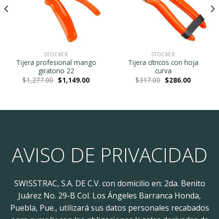
STOCKER
STOCKER
Tijera profesional mango
Tijera cítricos con hoja
giratorio 22
curva
Original
Current
Original
Current
$
1,277.00
$
1,149.00
$
317.00
$
286.00
price
price
price
price
.
was:
is:
was:
is:
$1,277.00.
$1,149.00.
$317.00.
$286.00.
AVISO DE PRIVACIDAD
SWISSTRAC, S.A. DE C.V. con domicilio en: 2da. Benito
Juárez No. 29-B Col. Los Ángeles Barranca Honda,
Puebla, Pue., utilizará sus datos personales recabados