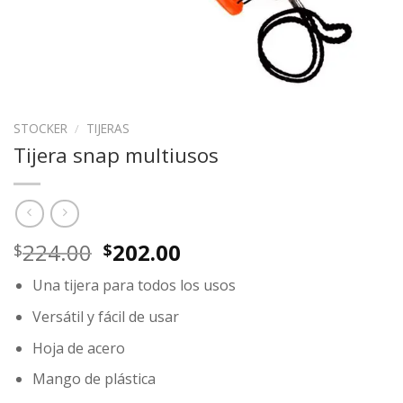
STOCKER
/
TIJERAS
Tijera snap multiusos
Original
Current
224.00
202.00
$
$
price
price
Una tijera para todos los usos
was:
is:
$224.00.
$202.00.
Versátil y fácil de usar
Hoja de acero
Mango de plástica