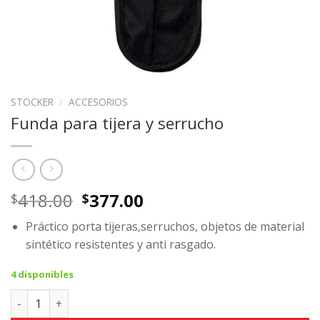
STOCKER
/
ACCESORIOS
Funda para tijera y serrucho
Original
Current
418.00
377.00
$
$
price
price
Práctico porta tijeras,serruchos, objetos de material
was:
is:
sintético resistentes y anti rasgado.
$418.00.
$377.00.
4 disponibles
Funda para tijera y serrucho cantidad