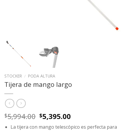
STOCKER
/
PODA ALTURA
Tijera de mango largo
Original
Current
5,994.00
5,395.00
$
$
price
price
La tijera con mango telescópico es perfecta para
was:
is: