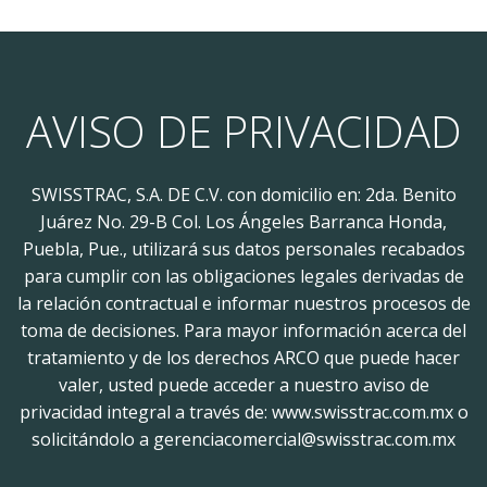
$1,560.00.
$1,404.00.
$950.00.
$855.00.
AVISO DE PRIVACIDAD
SWISSTRAC, S.A. DE C.V. con domicilio en: 2da. Benito
Juárez No. 29-B Col. Los Ángeles Barranca Honda,
Puebla, Pue., utilizará sus datos personales recabados
para cumplir con las obligaciones legales derivadas de
la relación contractual e informar nuestros procesos de
toma de decisiones. Para mayor información acerca del
tratamiento y de los derechos ARCO que puede hacer
valer, usted puede acceder a nuestro aviso de
privacidad integral a través de: www.swisstrac.com.mx o
solicitándolo a gerenciacomercial@swisstrac.com.mx