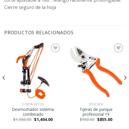
Cierre seguro de la hoja
PRODUCTOS RELACIONADOS
Agregar
Agregar
a la
a la
Lista de
Lista de
deseos
deseos
CORTA SETOS
STOCKER
Desmochador sistema
Tijeras de yunque
combinado
profesional 19
nt
Original
Current
Original
Current
$
1,560.00
$
1,404.00
$
950.00
$
855.00
price
price
price
price
5.00.
was:
is:
was:
is: