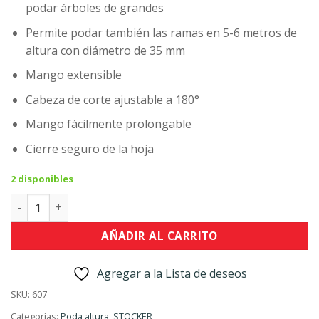
podar árboles de grandes
$5,994.00.
$5,395.00.
Permite podar también las ramas en 5-6 metros de
altura con diámetro de 35 mm
Mango extensible
Cabeza de corte ajustable a 180°
Mango fácilmente prolongable
Cierre seguro de la hoja
2 disponibles
Tijera de mango largo cantidad
AÑADIR AL CARRITO
Agregar a la Lista de deseos
SKU:
607
Categorías:
Poda altura
,
STOCKER