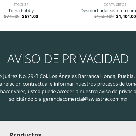
STOCKER
CORTA SETOS
Tijera hobby
Desmochador sistema com
Original
Current
Original
$
745.00
$
671.00
$
1,560.00
$
1,404.00
price
price
price
was:
is:
was:
$745.00.
$671.00.
$1,560.00.
AVISO DE PRIVACIDAD
to Juárez No. 29-B Col. Los Ángeles Barranca Honda, Puebla,
 la relación contractual e informar nuestros procesos de tom
acer valer, usted puede acceder a nuestro aviso de privacid
solicitándolo a gerenciacomercial@swisstrac.com.mx
Productos