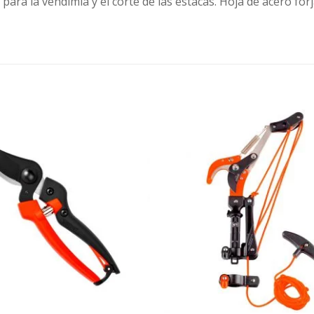
 para la vendimia y el corte de las estacas. Hoja de acero fo
Agregar
a la
Lista de
deseos