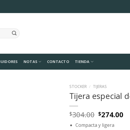
BUIDORES
NOTAS
CONTACTO
TIENDA
STOCKER
/
TIJERAS
Tijera especial 
Agregar
a la
Lista de
Original
C
304.00
274.00
$
$
deseos
price
p
Compacta y ligera
was:
is