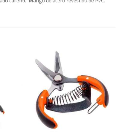
rjado caliente. Mango de acero revestido de PVC.
Agregar
Agregar
a la
a la
Lista de
Lista de
deseos
deseos