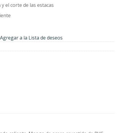
274.00.
y el corte de las estacas
iente
Agregar a la Lista de deseos