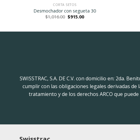
CORTA SETOS
 cm
Desmochador con segueta 30
t
Original
Current
$
1,016.00
$
915.00
price
price
was:
is:
.
$1,016.00.
$915.00.
SWISSTRAC, S.A. DE C.V. con domicilio en: 2da. Beni
cumplir con las obligaciones legales derivadas de
tratamiento y de los derechos ARCO que puede h
Swisstrac