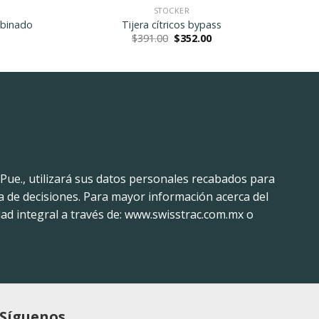
STOCKER
binado
Tijera cítricos bypass
Current
Original
Current
$
391.00
$
352.00
price
price
price
is:
was:
is:
$1,404.00.
$391.00.
$352.00.
 Pue., utilizará sus datos personales recabados para
a de decisiones. Para mayor información acerca del
ad integral a través de: www.swisstrac.com.mx o
Síguenos