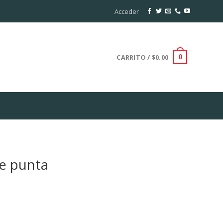
Acceder
CARRITO /
$
0.00
0
de punta
urrent
rice
: